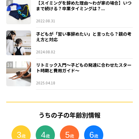
8
【スイミングを辞めた理由～わが家の場合】いつ
まで続ける？卒業タイミングは？...
2022.08.31
9
子どもが「習い事辞めたい」と言ったら？親の考
え方と対応
2024.08.02
10
リトミック入門～子どもの発達に合わせたスター
ト時期と費用ガイド～
2025.04.18
うちの子の年齢別情報
3
4
5
6
小
学
生
歳
歳
歳
歳