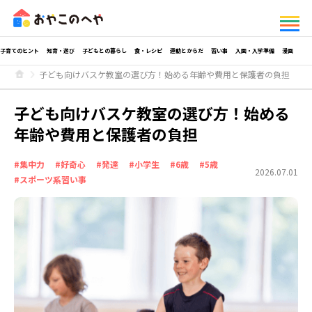
子育てのヒント
知育・遊び
子どもとの暮らし
食・レシピ
運動とからだ
習い事
入園・入学準備
漫画
子ども向けバスケ教室の選び方！始める年齢や費用と保護者の負担
子ども向けバスケ教室の選び方！始める
年齢や費用と保護者の負担
#集中力
#好奇心
#発達
#小学生
#6歳
#5歳
2026.07.01
#スポーツ系習い事