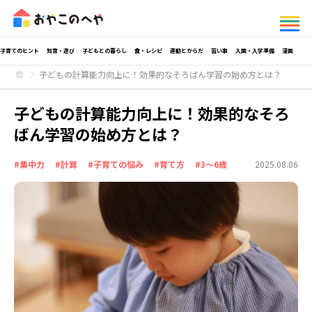
子育てのヒント
知育・遊び
子どもとの暮らし
食・レシピ
運動とからだ
習い事
入園・入学準備
漫画
子どもの計算能力向上に！効果的なそろばん学習の始め方とは？
子どもの計算能力向上に！効果的なそろ
ばん学習の始め方とは？
#集中力
#計算
#子育ての悩み
#育て方
#3～6歳
2025.08.06