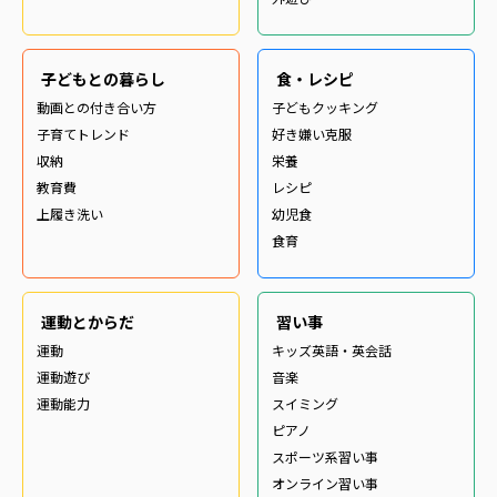
子どもとの暮らし
食・レシピ
動画との付き合い方
子どもクッキング
子育てトレンド
好き嫌い克服
収納
栄養
教育費
レシピ
上履き洗い
幼児食
食育
運動とからだ
習い事
運動
キッズ英語・英会話
運動遊び
音楽
運動能力
スイミング
ピアノ
スポーツ系習い事
オンライン習い事