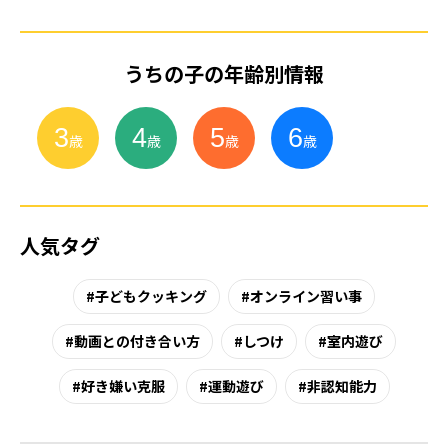
うちの子の年齢別情報
3
4
5
6
小
学
生
歳
歳
歳
歳
人気タグ
子どもクッキング
オンライン習い事
動画との付き合い方
しつけ
室内遊び
好き嫌い克服
運動遊び
非認知能力