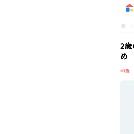
2
め
#3歳