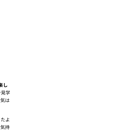
楽し
や見学
囲気は
ったよ
な気持