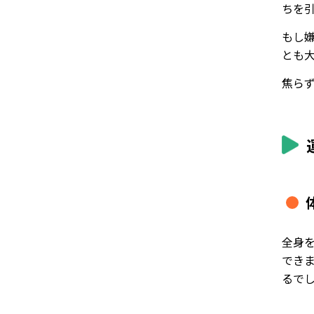
ちを
もし
とも
焦ら
全身
でき
るで