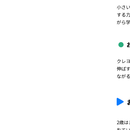
小さ
する
がら
クレ
伸ば
なが
2歳
れて