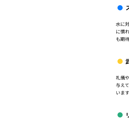
水に
に慣
も期
礼儀
与え
いま