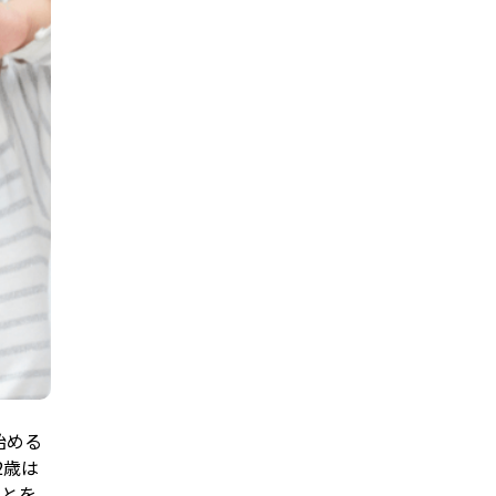
始める
2歳は
ことを