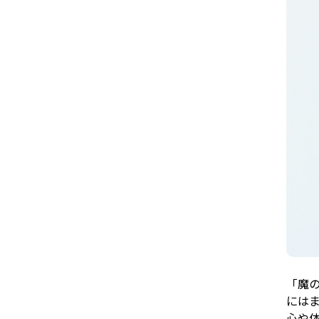
「魔の
にはま
心や