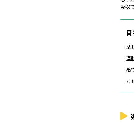
吸収
目
楽
運
感
お