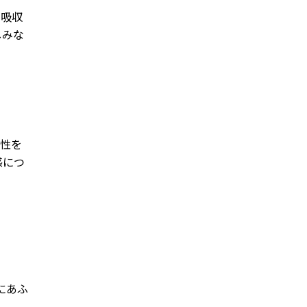
を吸収
しみな
造性を
感につ
にあふ