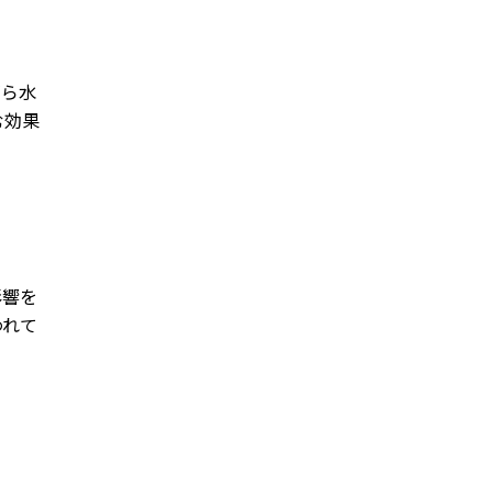
がら水
む効果
影響を
われて