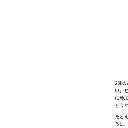
2歳
い」
に参
どう
たと
うに