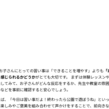
Loaded
:
53.57%
/
Mute
のお子さんにとっての習い事は「できることを増やす」よりも
「
と感じられるかどうか
がとても大切です。 まずは体験レッスン
加してみて、お子さんがどんな反応をするか、先生や教室の雰
かなどを事前に確認すると安心でしょう。
えば、「今日は習い事だよ！終わったら公園で遊ぼうね」とい
、楽しみやご褒美を組み合わせて声かけをすることで、前向き