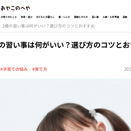
子育てのヒント
知育・遊び
子どもとの暮らし
食・レシピ
運動とからだ
習い事
入園・入学準備
漫画
2歳の習い事は何がいい？選び方のコツとおすすめ
歳の習い事は何がいい？選び方のコツとお
202
#子育ての悩み
#育て方