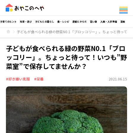
子育てのヒント
知育・遊び
子どもとの暮らし
食・レシピ
運動とからだ
習い事
入園・入学準備
漫画
子どもが食べられる緑の野菜N0.1「ブロッコリー」。ちょっと待って！
子どもが食べられる緑の野菜N0.1「ブロ
ッコリー」。ちょっと待って！いつも”野
菜室”で保存してませんか？
#好き嫌い克服
#栄養
2021.06.15