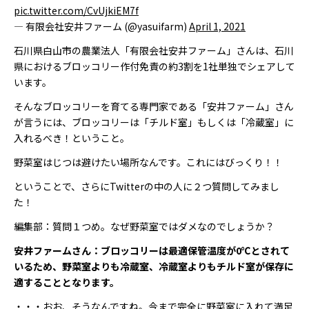
pic.twitter.com/CvUjkiEM7f
— 有限会社安井ファーム (@yasuifarm)
April 1, 2021
石川県白山市の農業法人「有限会社安井ファーム」さんは、石川
県におけるブロッコリー作付免責の約3割を1社単独でシェアして
います。
そんなブロッコリーを育てる専門家である「安井ファーム」さん
が言うには、ブロッコリーは「チルド室」もしくは「冷蔵室」に
入れるべき！ということ。
野菜室はじつは避けたい場所なんです。これにはびっくり！！
ということで、さらにTwitterの中の人に２つ質問してみまし
た！
編集部：質問１つめ。なぜ野菜室ではダメなのでしょうか？
安井ファームさん：ブロッコリーは最適保管温度が0℃とされて
いるため、野菜室よりも冷蔵室、冷蔵室よりもチルド室が保存に
適することとなります。
・・・おお、そうなんですね。今まで完全に野菜室に入れて満足