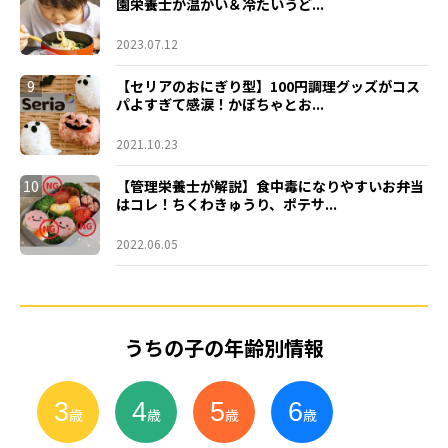
園栄養士が温かい＆冷たいうど...
2023.07.12
9
【セリアのおにぎり型】100円調理グッズがコス
パよすぎて感涙！かぼちゃとお...
2021.10.23
10
【管理栄養士が解説】食中毒になりやすいお弁当
はコレ！ちくわきゅうり、ポテサ...
2022.06.05
うちの子の年齢別情報
3
4
5
6
小
学
生
歳
歳
歳
歳