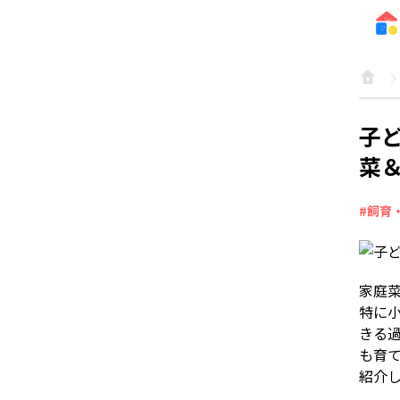
子
菜
#飼育
家庭
特に
きる
も育
紹介