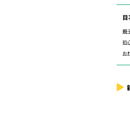
目
親
初
お