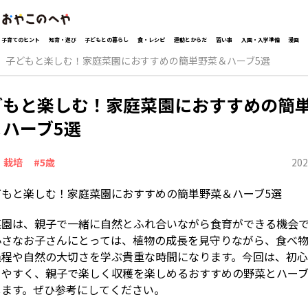
子育てのヒント
知育・遊び
子どもとの暮らし
食・レシピ
運動とからだ
習い事
入園・入学準備
漫画
子どもと楽しむ！家庭菜園におすすめの簡単野菜＆ハーブ5選
どもと楽しむ！家庭菜園におすすめの簡
＆ハーブ5選
202
・栽培
#5歳
菜園は、親子で一緒に自然とふれ合いながら食育ができる機会
小さなお子さんにとっては、植物の成長を見守りながら、食べ
過程や自然の大切さを学ぶ貴重な時間になります。今回は、初
てやすく、親子で楽しく収穫を楽しめるおすすめの野菜とハー
します。ぜひ参考にしてください。