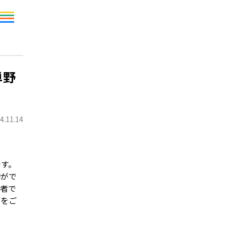
単野
4.11.14
です。
物がで
心者で
ブをご