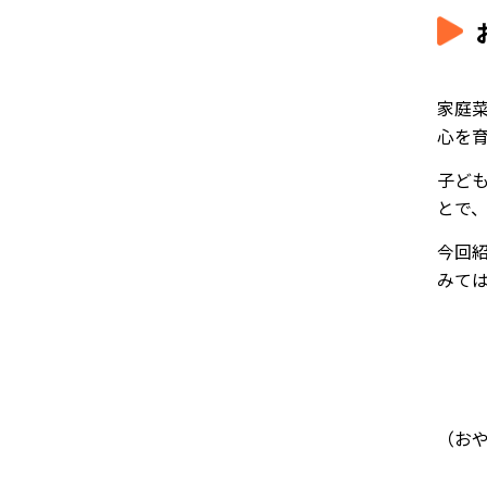
家庭
心を
子ど
とで
今回
みて
（お