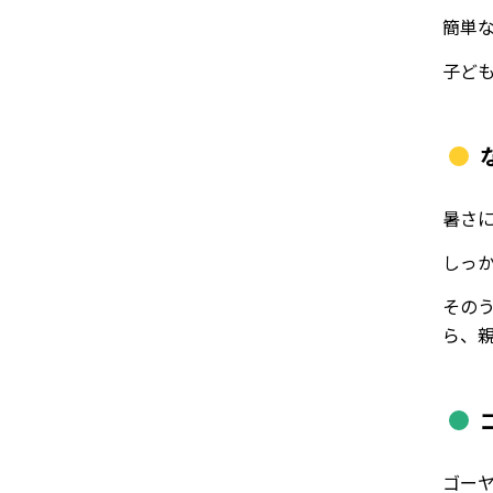
簡単
子ど
暑さ
しっ
その
ら、
ゴー