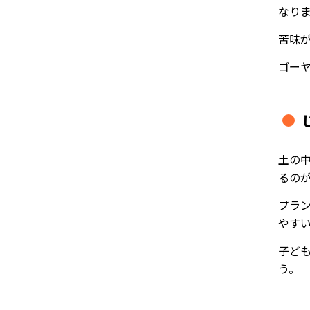
なり
苦味
ゴー
土の
るの
プラ
やす
子ど
う。