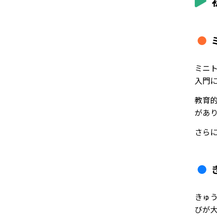
ミニ
入門
教育
があ
さら
きゅ
びが