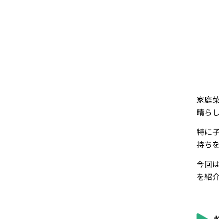
家庭
晴ら
特に
持ち
今回
を紹