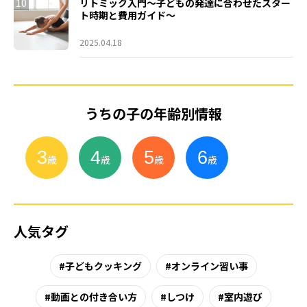
10
リトミック入門～子どもの発達に合わせたスター
ト時期と費用ガイド～
2025.04.18
うちの子の年齢別情報
3
4
5
6
小
学
生
歳
歳
歳
歳
人気タグ
子どもクッキング
オンライン習い事
動画との付き合い方
しつけ
室内遊び