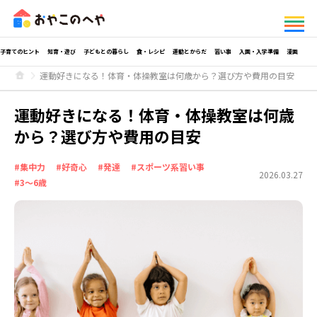
子育てのヒント
知育・遊び
子どもとの暮らし
食・レシピ
運動とからだ
習い事
入園・入学準備
漫画
運動好きになる！体育・体操教室は何歳から？選び方や費用の目安
運動好きになる！体育・体操教室は何歳
から？選び方や費用の目安
#集中力
#好奇心
#発達
#スポーツ系習い事
2026.03.27
#3～6歳