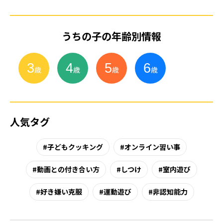
うちの子の年齢別情報
3
4
5
6
小
学
生
歳
歳
歳
歳
人気タグ
子どもクッキング
オンライン習い事
動画との付き合い方
しつけ
室内遊び
好き嫌い克服
運動遊び
非認知能力