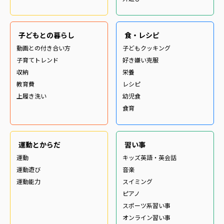
子どもとの暮らし
食・レシピ
動画との付き合い方
子どもクッキング
子育てトレンド
好き嫌い克服
収納
栄養
教育費
レシピ
上履き洗い
幼児食
食育
運動とからだ
習い事
運動
キッズ英語・英会話
運動遊び
音楽
運動能力
スイミング
ピアノ
スポーツ系習い事
オンライン習い事