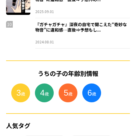
2025.09.01
10
『ガチャガチャ』深夜の自宅で聞こえた“奇妙な
物音”に違和感…直後⇒予想もし...
2024.08.01
うちの子の年齢別情報
3
4
5
6
小
学
生
歳
歳
歳
歳
人気タグ