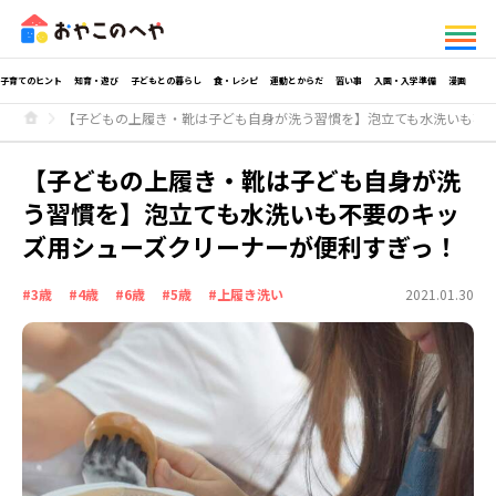
子育てのヒント
知育・遊び
子どもとの暮らし
食・レシピ
運動とからだ
習い事
入園・入学準備
漫画
【子どもの上履き・靴は子ども自身が洗う習慣を】泡立ても水洗いも不
【子どもの上履き・靴は子ども自身が洗
う習慣を】泡立ても水洗いも不要のキッ
ズ用シューズクリーナーが便利すぎっ！
#3歳
#4歳
#6歳
#5歳
#上履き洗い
2021.01.30