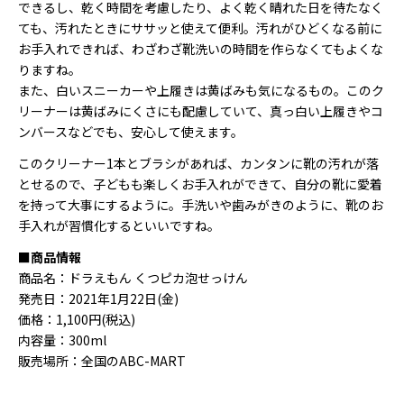
できるし、乾く時間を考慮したり、よく乾く晴れた日を待たなく
ても、汚れたときにササッと使えて便利。汚れがひどくなる前に
お手入れできれば、わざわざ靴洗いの時間を作らなくてもよくな
りますね。
また、白いスニーカーや上履きは黄ばみも気になるもの。このク
リーナーは黄ばみにくさにも配慮していて、真っ白い上履きやコ
ンバースなどでも、安心して使えます。
このクリーナー1本とブラシがあれば、カンタンに靴の汚れが落
とせるので、子どもも楽しくお手入れができて、自分の靴に愛着
を持って大事にするように。手洗いや歯みがきのように、靴のお
手入れが習慣化するといいですね。
■商品情報
商品名：ドラえもん くつピカ泡せっけん
発売日：2021年1月22日(金)
価格：1,100円(税込)
内容量：300ml
販売場所：全国のABC-MART