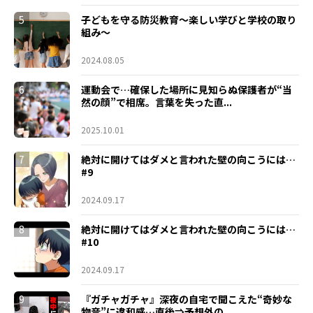
5
子どもを守る防災教育～楽しい学びと学校の取り
組み～
2024.08.05
6
運動会で…確保した場所に見知らぬ保護者が“当
然の顔”で相席。言葉を失った直...
2025.10.01
7
絶対に開けてはダメと言われた壁の向こうには…
#9
2024.09.17
8
絶対に開けてはダメと言われた壁の向こうには…
#10
2024.09.17
9
『ガチャガチャ』深夜の自宅で聞こえた“奇妙な
物音”に違和感…直後⇒予想外の...