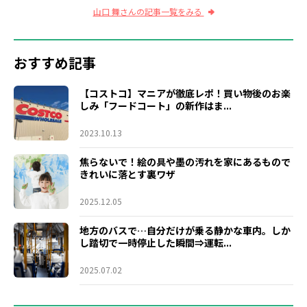
山口 舞さんの記事一覧をみる
おすすめ記事
【コストコ】マニアが徹底レポ！買い物後のお楽
しみ「フードコート」の新作はま...
2023.10.13
焦らないで！絵の具や墨の汚れを家にあるもので
きれいに落とす裏ワザ
2025.12.05
地方のバスで…自分だけが乗る静かな車内。しか
し踏切で一時停止した瞬間⇒運転...
2025.07.02