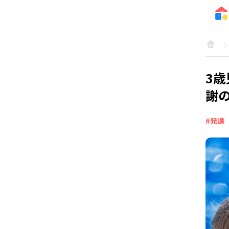
3
謝
#発達