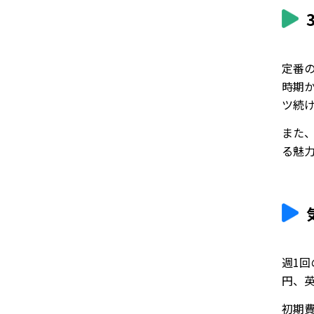
定番
時期
ツ続
また
る魅
週1回
円、英
初期