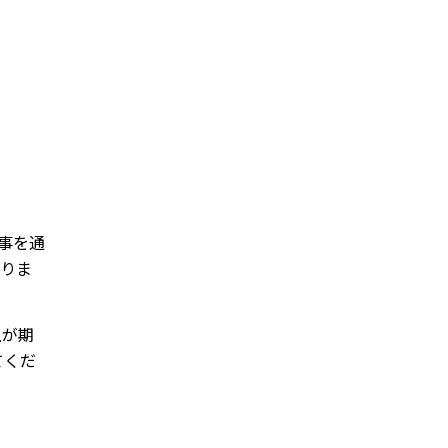
事を通
なりま
上が期
てくだ