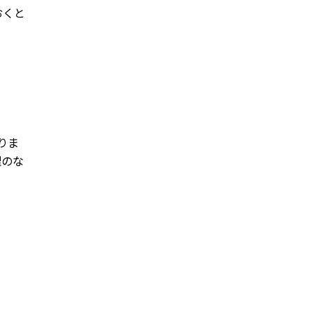
おくと
りま
理のな