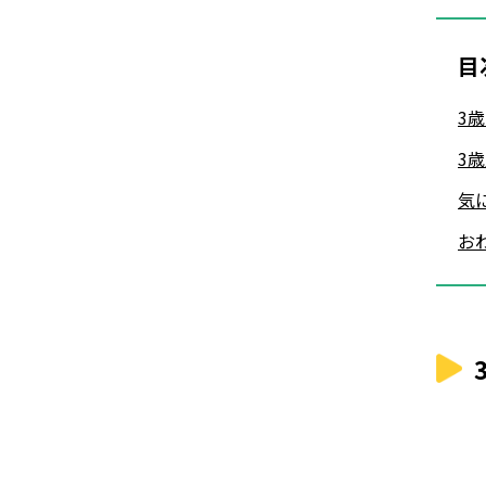
目
3
3
気
お