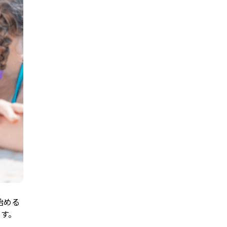
始める
ます。