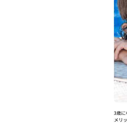
3歳に
メリ