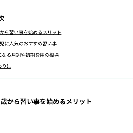
次
歳から習い事を始めるメリット
歳児に人気のおすすめ習い事
になる月謝や初期費用の相場
わりに
3歳から習い事を始めるメリット
Loaded
:
53.57%
/
Mute