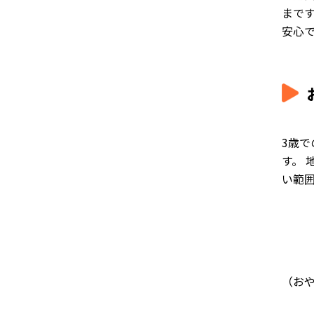
まで
安心
3歳
す。
い範
（お