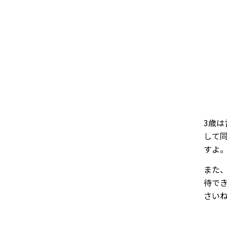
3歳
して
すよ
また
待で
さい