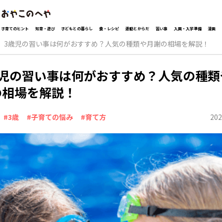
子育てのヒント
知育・遊び
子どもとの暮らし
食・レシピ
運動とからだ
習い事
入園・入学準備
漫画
3歳児の習い事は何がおすすめ？人気の種類や月謝の相場を解説！
歳児の習い事は何がおすすめ？人気の種類
の相場を解説！
202
#3歳
#子育ての悩み
#育て方