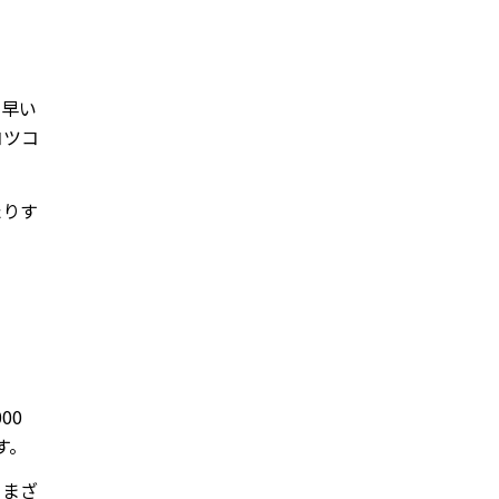
、早い
コツコ
たりす
00
す。
さまざ