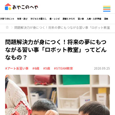
子育てのヒント
知育・遊び
子どもとの暮らし
食・レシピ
運動とからだ
習い事
入園・入学準備
漫画
問題解決力が身につく！将来の夢にもつながる習い事「ロボット教室」
問題解決力が身につく！将来の夢にもつ
ながる習い事「ロボット教室」ってどん
なもの？
#アート系習い事
#6歳
#5歳
#STEAM教育
2020.09.25