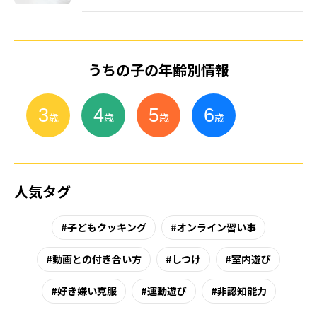
うちの子の年齢別情報
3
4
5
6
小
学
生
歳
歳
歳
歳
人気タグ
子どもクッキング
オンライン習い事
動画との付き合い方
しつけ
室内遊び
好き嫌い克服
運動遊び
非認知能力