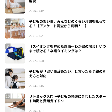
解説
2025.09.05
7
子どもの習い事、みんなどのくらい月謝を払って
る？【アンケート調査から判明！！】
2021.03.23
8
【スイミングを辞めた理由～わが家の場合】いつ
まで続ける？卒業タイミングは？...
2022.08.31
9
子どもが「習い事辞めたい」と言ったら？親の考
え方と対応
2024.08.02
10
リトミック入門～子どもの発達に合わせたスター
ト時期と費用ガイド～
2025.04.18