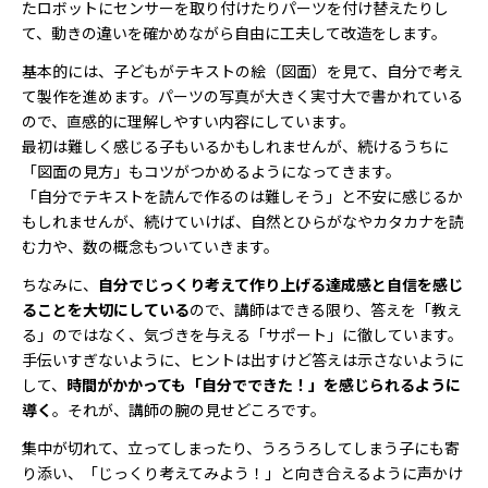
たロボットにセンサーを取り付けたりパーツを付け替えたりし
て、動きの違いを確かめながら自由に工夫して改造をします。
基本的には、子どもがテキストの絵（図面）を見て、自分で考え
て製作を進めます。パーツの写真が大きく実寸大で書かれている
ので、直感的に理解しやすい内容にしています。
最初は難しく感じる子もいるかもしれませんが、続けるうちに
「図面の見方」もコツがつかめるようになってきます。
「自分でテキストを読んで作るのは難しそう」と不安に感じるか
もしれませんが、続けていけば、自然とひらがなやカタカナを読
む力や、数の概念もついていきます。
ちなみに、
自分でじっくり考えて作り上げる達成感と自信を感じ
ることを大切にしている
ので、講師はできる限り、答えを「教え
る」のではなく、気づきを与える「サポート」に徹しています。
手伝いすぎないように、ヒントは出すけど答えは示さないように
して、
時間がかかっても「自分でできた！」を感じられるように
導く
。それが、講師の腕の見せどころです。
集中が切れて、立ってしまったり、うろうろしてしまう子にも寄
り添い、「じっくり考えてみよう！」と向き合えるように声かけ