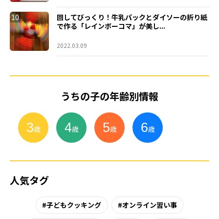
10
回してびっくり！牛乳パックとダイソーの折り紙
で作る「レインボーコマ」が美し...
2022.03.09
うちの子の年齢別情報
3
4
5
6
小
学
生
歳
歳
歳
歳
人気タグ
子どもクッキング
オンライン習い事