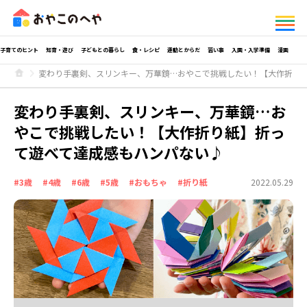
子育てのヒント
知育・遊び
子どもとの暮らし
食・レシピ
運動とからだ
習い事
入園・入学準備
漫画
変わり手裏剣、スリンキー、万華鏡…おやこで挑戦したい！【大作折り
変わり手裏剣、スリンキー、万華鏡…お
やこで挑戦したい！【大作折り紙】折っ
て遊べて達成感もハンパない♪
#3歳
#4歳
#6歳
#5歳
#おもちゃ
#折り紙
2022.05.29