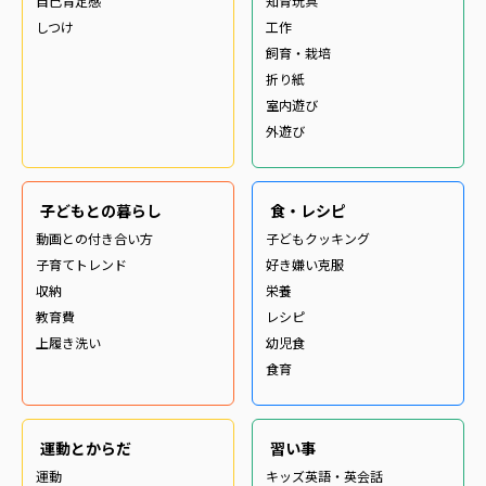
自己肯定感
知育玩具
しつけ
工作
飼育・栽培
折り紙
室内遊び
外遊び
子どもとの暮らし
食・レシピ
動画との付き合い方
子どもクッキング
子育てトレンド
好き嫌い克服
収納
栄養
教育費
レシピ
上履き洗い
幼児食
食育
運動とからだ
習い事
運動
キッズ英語・英会話