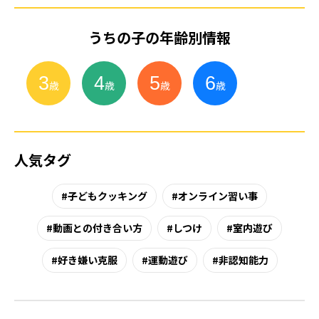
うちの子の年齢別情報
3
4
5
6
小
学
生
歳
歳
歳
歳
人気タグ
子どもクッキング
オンライン習い事
動画との付き合い方
しつけ
室内遊び
好き嫌い克服
運動遊び
非認知能力