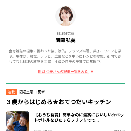
料理研究家
関岡 弘美
食育雑誌の編集に携わった後、渡仏。フランス料理、菓子、ワインを学
ぶ。現在は、雑誌、テレビ、広告などを中心にレシピを提案。都内でお
もてなし料理の教室を主宰。４歳の息子の子育てに奮闘中。
関岡 弘美さんの記事一覧をみる
連載
隔週土曜日 更新
３歳からはじめる★おてつだいキッチン
【おうち食育】簡単なのに最高においしい☆ペッ
トボトルをひたすらフリフリでで...