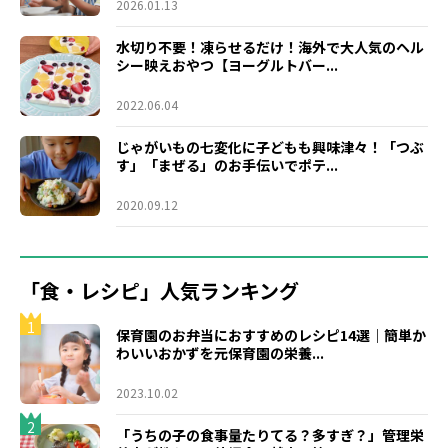
2026.01.13
水切り不要！凍らせるだけ！海外で大人気のヘル
シー映えおやつ【ヨーグルトバー...
2022.06.04
じゃがいもの七変化に子どもも興味津々！「つぶ
す」「まぜる」のお手伝いでポテ...
2020.09.12
「食・レシピ」人気ランキング
1
保育園のお弁当におすすめのレシピ14選｜簡単か
わいいおかずを元保育園の栄養...
2023.10.02
2
「うちの子の食事量たりてる？多すぎ？」管理栄