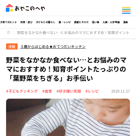
子育てのヒント
知育・遊び
子どもとの暮らし
食・レシピ
運動とからだ
習い事
入園・入学準備
漫画
野菜をなかなか食べない…とお悩みのママにおすすめ！知育ポイントた
連載
３歳からはじめる★おてつだいキッチン
野菜をなかなか食べない…とお悩みのマ
マにおすすめ！知育ポイントたっぷりの
「葉野菜をちぎる」お手伝い
#子どもクッキング
#食育
#好き嫌い克服
#レシピ
2020.11.27