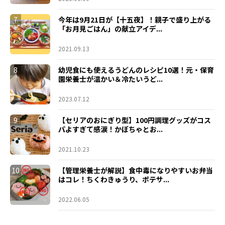
7
今年は9月21日が【十五夜】！親子で盛り上がる
「お月見ごはん」の献立アイデ...
2021.09.13
8
幼児食にも使えるうどんのレシピ10選！元・保育
園栄養士が温かい＆冷たいうど...
2023.07.12
9
【セリアのおにぎり型】100円調理グッズがコス
パよすぎて感涙！かぼちゃとお...
2021.10.23
10
【管理栄養士が解説】食中毒になりやすいお弁当
はコレ！ちくわきゅうり、ポテサ...
2022.06.05