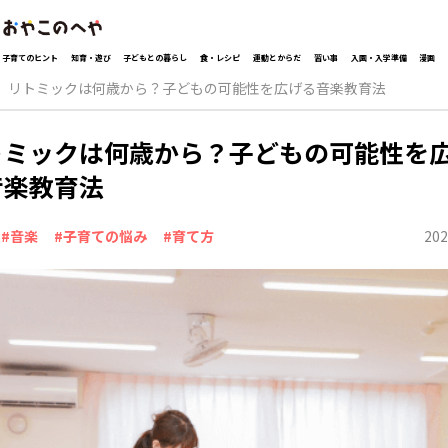
子育てのヒント
知育・遊び
子どもとの暮らし
食・レシピ
運動とからだ
習い事
入園・入学準備
漫画
リトミックは何歳から？子どもの可能性を広げる音楽教育法
トミックは何歳から？子どもの可能性を
音楽教育法
202
#音楽
#子育ての悩み
#育て方