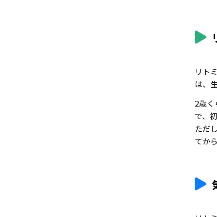
リト
は、
2歳
で、
ただ
てか