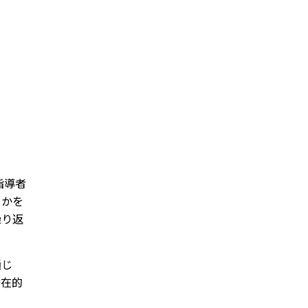
指導者
くかを
繰り返
通じ
潜在的