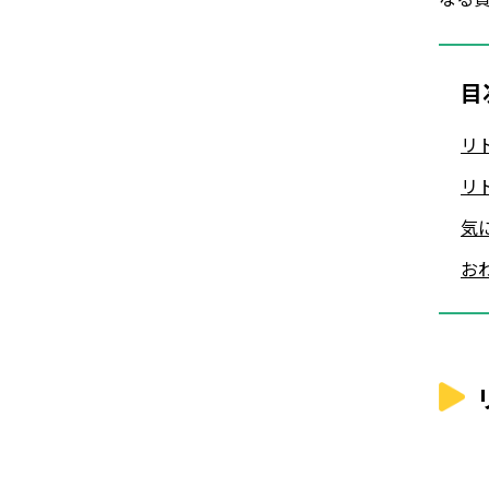
目
リ
リ
気
お