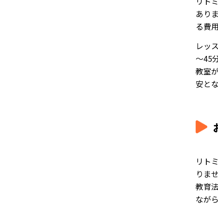
リト
あり
る費
レッ
～45
教室が
安と
リト
りま
教育
なが