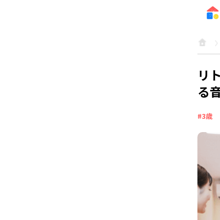
リ
る
#3歳