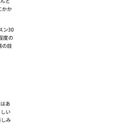
とんど
にかか
。
ン30
回程度の
場の目
ではあ
らしい
楽しみ