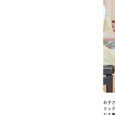
お子
ミッ
なる