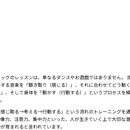
/
Mute
ミックのレッスンは、単なるダンスやお遊戯ではありません。 
奏する音楽を「聴き取り（感じる）」、それに合わせてどう動
え」、そして身体を「動かす（行動する）」というプロセスを
す。
「感じ取る→考える→行動する」という流れのトレーニングを
想像力、注意力、集中力といった、人が生きていく上で大切な
力が育まれると言われています。