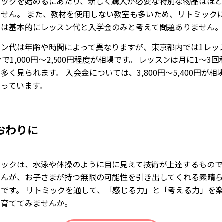
ミックを始めるにあたり、新しく購入が必要な特別な物品はほ
ません。 また、教材を使用しない教室も多いため、リトミック
用は基本的にレッスン代と入学金のみと考えて問題ありません
スン代は年齢や時間によって異なりますが、東京都内では1レッス
分で1,000円～2,500円程度が相場です。 レッスンは月に1～3
多く見られます。 入会金については、3,800円～5,400円が相
なっています。
おわりに
ミックは、水泳や体操のように目に見えて技術が上達するもの
せんが、お子さまが持つ無限の可能性を引き出してくれる素晴
法です。 リトミックを通して、「感じる力」と「考える力」を
ら育ててみませんか。