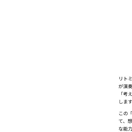
リト
が演
「考
しま
この
て、
な能