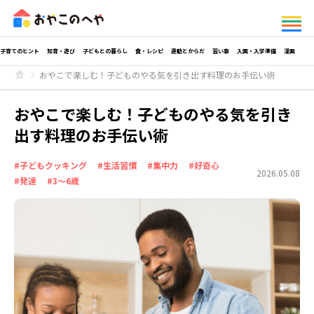
子育てのヒント
知育・遊び
子どもとの暮らし
食・レシピ
運動とからだ
習い事
入園・入学準備
漫画
おやこで楽しむ！子どものやる気を引き出す料理のお手伝い術
おやこで楽しむ！子どものやる気を引き
出す料理のお手伝い術
#子どもクッキング
#生活習慣
#集中力
#好奇心
2026.05.08
#発達
#3～6歳