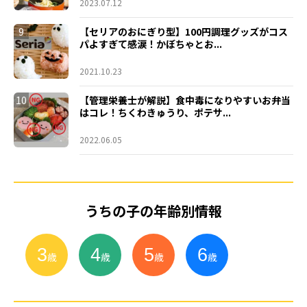
2023.07.12
9
【セリアのおにぎり型】100円調理グッズがコス
パよすぎて感涙！かぼちゃとお...
2021.10.23
10
【管理栄養士が解説】食中毒になりやすいお弁当
はコレ！ちくわきゅうり、ポテサ...
2022.06.05
うちの子の年齢別情報
3
4
5
6
小
学
生
歳
歳
歳
歳