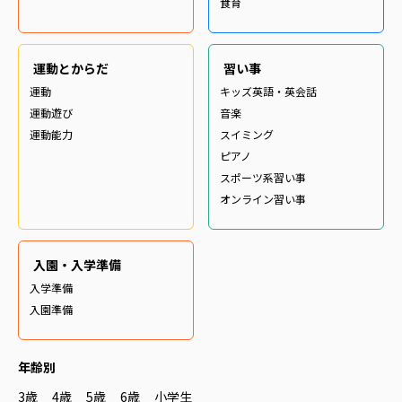
食育
運動とからだ
習い事
運動
キッズ英語・英会話
運動遊び
音楽
運動能力
スイミング
ピアノ
スポーツ系習い事
オンライン習い事
入園・入学準備
入学準備
入園準備
年齢別
3歳
4歳
5歳
6歳
小学生