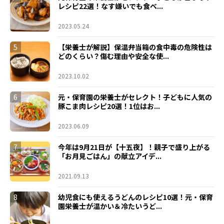
レシピ22選！なす嫌いでも食べ...
2023.05.24
5
【栄養士が解説】保温弁当箱の食中毒の危険性は
どのくらい？傷む理由や安全な使...
2023.10.02
6
元・保育園の栄養士がセレクト！子どもに人気の
豚こま肉レシピ20選！1位はお...
2023.06.09
7
今年は9月21日が【十五夜】！親子で盛り上がる
「お月見ごはん」の献立アイデ...
2021.09.13
8
幼児食にも使えるうどんのレシピ10選！元・保育
園栄養士が温かい＆冷たいうど...