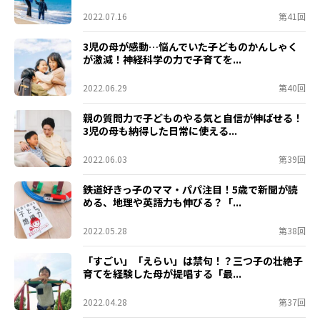
2022.07.16
第41回
3児の母が感動…悩んでいた子どものかんしゃく
が激減！神経科学の力で子育てを...
2022.06.29
第40回
親の質問力で子どものやる気と自信が伸ばせる！
3児の母も納得した日常に使える...
2022.06.03
第39回
鉄道好きっ子のママ・パパ注目！5歳で新聞が読
める、地理や英語力も伸びる？「...
2022.05.28
第38回
「すごい」「えらい」は禁句！？三つ子の壮絶子
育てを経験した母が提唱する「最...
2022.04.28
第37回