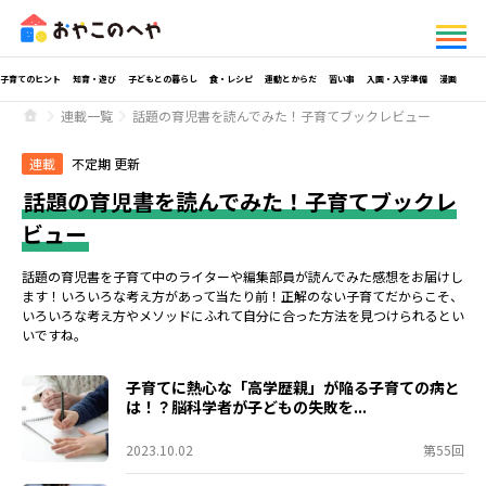
子育てのヒント
知育・遊び
子どもとの暮らし
食・レシピ
運動とからだ
習い事
入園・入学準備
漫画
連載一覧
話題の育児書を読んでみた！子育てブックレビュー
連載
不定期 更新
話題の育児書を読んでみた！子育てブックレ
ビュー
話題の育児書を子育て中のライターや編集部員が読んでみた感想をお届けし
ます！いろいろな考え方があって当たり前！正解のない子育てだからこそ、
いろいろな考え方やメソッドにふれて自分に合った方法を見つけられるとい
いですね。
子育てに熱心な「高学歴親」が陥る子育ての病と
は！？脳科学者が子どもの失敗を...
2023.10.02
第55回