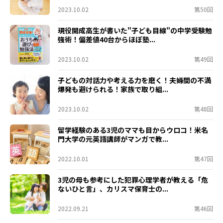
2023.10.02
第50回
現役開成高生が書いた"子ども目線"の中学受験勉
強術！偏差値40台からほぼ塾...
2023.10.02
第49回
子どもの対話力や考える力を磨く！夫婦間の不満
爆発も避けられる！家族で取り組...
2023.10.02
第48回
留学経験のある3児のママも目からウロコ！米名
門大学の元英語講師がマンガで教...
2022.10.01
第47回
3児の母も参考にした犯罪心理学者が教える「危
ないひと言」、カリスマ保育士の...
2022.09.21
第46回