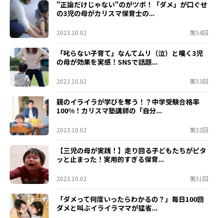
"正論だけじゃない"のがツボ！「ダメ」が口ぐせ
の3児の母がカリスマ保育士の...
2023.10.02
第54回
「叱らない子育て」なんてムリ（泣）と嘆く3児
の母が効果を実感！SNSで話題...
2023.10.02
第53回
親のイライラが学びを奪う！？中学受験合格率
100%！カリスマ塾講師の「自分...
2023.10.02
第52回
【三児の母が実践！】走り回る子どもたちがピタ
ッと止まった！実用的すぎる保育...
2023.10.02
第51回
「ダメって何度いったらわかるの？」毎日100回
ダメと叫ぶイライラママが猛省...