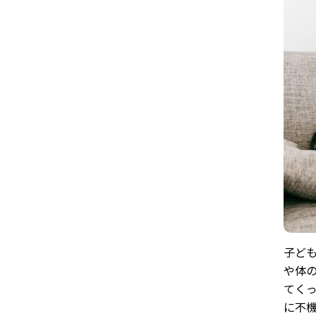
子ど
や体
てく
に不