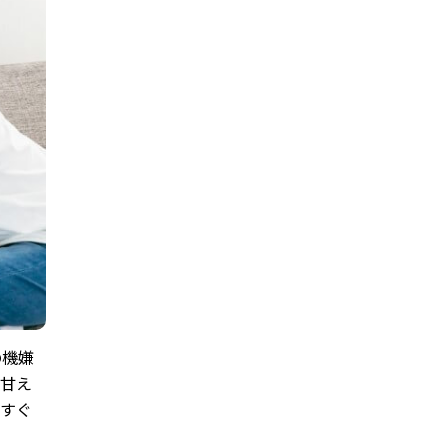
の機嫌
と甘え
、すぐ