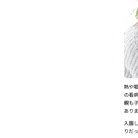
熱や
の看
親も
あり
入園
りだ