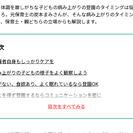
と体調を崩しがちな子どもの病み上がりの登園のタイミングは
ころ。元保育士の炭本まみさんが、そんな病み上がりのタイミ
て、保育士・親どちらの立場からも解説します。
次
護者自身もしっかりケアを
み上がりの子どもの様子をよく観察しよう
がない、食欲あり、よく眠れているなら登園OK
むを得ず登園するならコミュニケーションを密に
場にも早退の可能性があることを伝えておこう
調不良を長引かせないためにもしっかり休ませよう