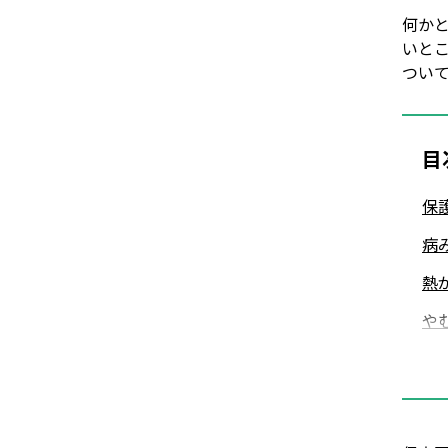
何か
いと
つい
目
保
病
熱
や
職
体