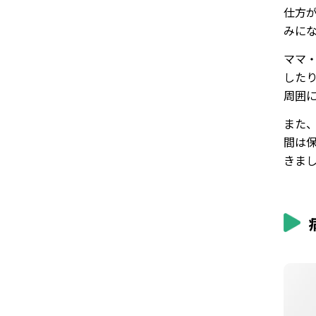
仕方
みに
ママ
した
周囲
また
間は
きま