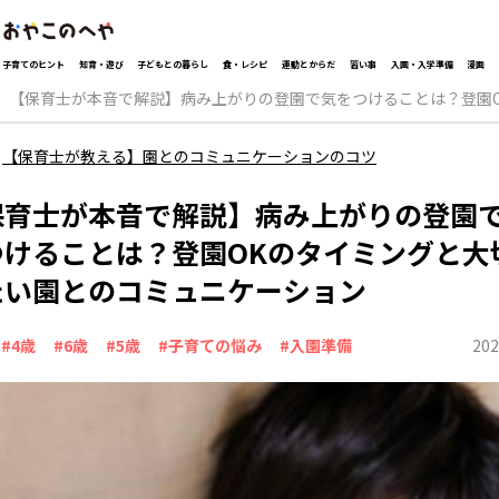
子育てのヒント
知育・遊び
子どもとの暮らし
食・レシピ
運動とからだ
習い事
入園・入学準備
漫画
【保育士が本音で解説】病み上がりの登園で気をつけることは？登園
【保育士が教える】園とのコミュニケーションのコツ
保育士が本音で解説】病み上がりの登園
つけることは？登園OKのタイミングと大
たい園とのコミュニケーション
202
#4歳
#6歳
#5歳
#子育ての悩み
#入園準備