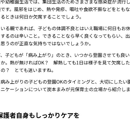
園や幼稚園生活では、集団生活のためさまざまな感染症が流行
境です。風邪をはじめ、熱や発疹、嘔吐や食欲不振などをとも
あるときは何日か欠席することでしょう。
ている親であれば、子どもの体調不良とはいえ職場に何日もお
をするのは辛いこと。できることなら早く良くなってもらい、
と思うのが正直な気持ちではないでしょうか。
ど、子どもが「病み上がり」のとき、いつから登園させても良い
うか。熱が無ければOK？ 解熱しても1日は様子を見て欠席し
いの？ とても迷いますね。
は病み上がりの子どもの登園OKのタイミングと、大切にしたい
ュニケーションについて炭本まみが元保育士の立場から紹介し
保護者自身もしっかりケアを