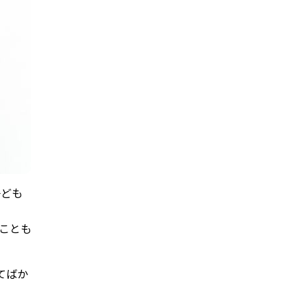
子ども
ことも
てばか