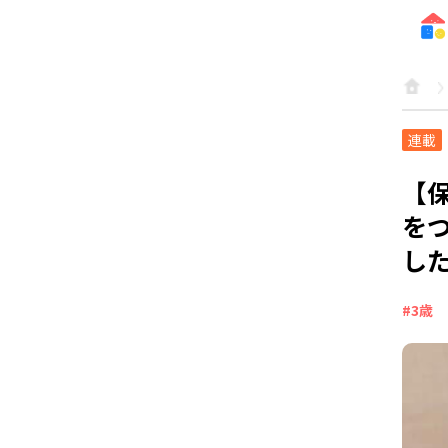
連載
【
を
し
#3歳