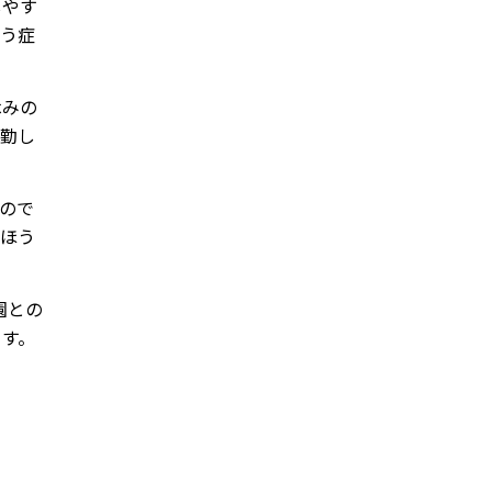
しやす
なう症
休みの
出勤し
ので
たほう
園との
ます。