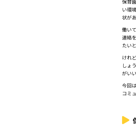
保育
い環
状が
働い
連絡
たい
けれ
しょ
がい
今回
コミ