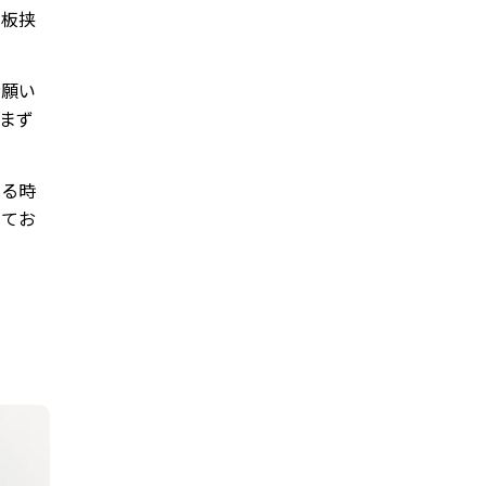
の板挟
お願い
まず
いる時
してお