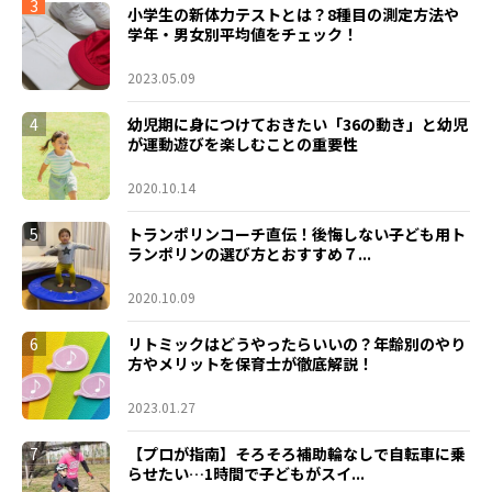
3
小学生の新体力テストとは？8種目の測定方法や
学年・男女別平均値をチェック！
2023.05.09
4
幼児期に身につけておきたい「36の動き」と幼児
が運動遊びを楽しむことの重要性
2020.10.14
5
トランポリンコーチ直伝！後悔しない子ども用ト
ランポリンの選び方とおすすめ７...
2020.10.09
6
リトミックはどうやったらいいの？年齢別のやり
方やメリットを保育士が徹底解説！
2023.01.27
7
【プロが指南】そろそろ補助輪なしで自転車に乗
らせたい…1時間で子どもがスイ...