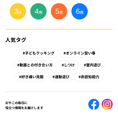
3
4
5
6
小
学
生
歳
歳
歳
歳
人気タグ
子どもクッキング
オンライン習い事
動画との付き合い方
しつけ
室内遊び
好き嫌い克服
運動遊び
非認知能力
おやこの毎日に
役立つ情報をお届けします