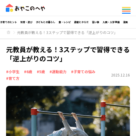
子育てのヒント
知育・遊び
子どもとの暮らし
食・レシピ
運動とからだ
習い事
入園・入学準備
漫画
元教員が教える！3ステップで習得できる「逆上がりのコツ」
元教員が教える！3ステップで習得できる
「逆上がりのコツ」
#小学生
#6歳
#5歳
#運動能力
#子育ての悩み
2025.12.16
#育て方