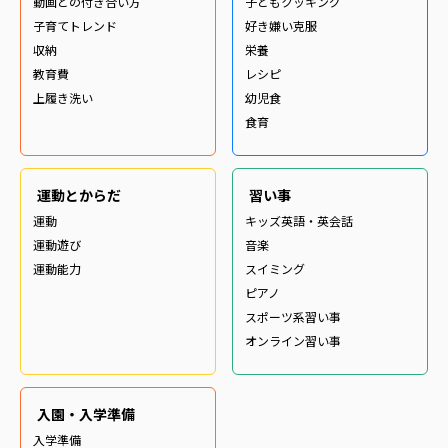
動画との付き合い方
子どもクッキング
子育てトレンド
好き嫌い克服
収納
栄養
教育費
レシピ
上履き洗い
幼児食
食育
運動とからだ
習い事
運動
キッズ英語・英会話
運動遊び
音楽
運動能力
スイミング
ピアノ
スポーツ系習い事
オンライン習い事
入園・入学準備
入学準備