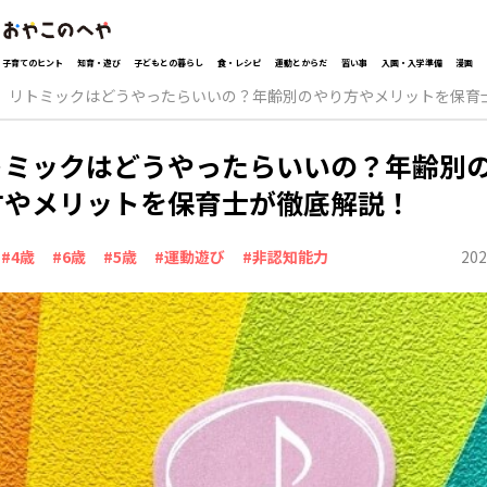
子育てのヒント
知育・遊び
子どもとの暮らし
食・レシピ
運動とからだ
習い事
入園・入学準備
漫画
リトミックはどうやったらいいの？年齢別のやり方やメリットを保育
トミックはどうやったらいいの？年齢別
方やメリットを保育士が徹底解説！
202
#4歳
#6歳
#5歳
#運動遊び
#非認知能力