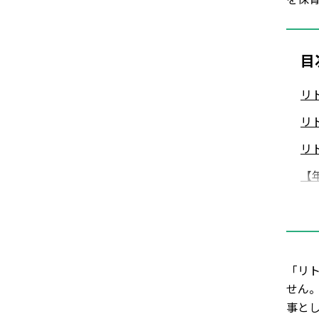
目
リ
リ
リ
【
0
2
4
「リ
せん
事と