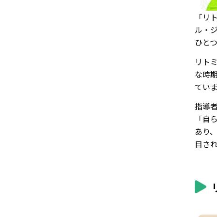
「リ
ル・ジ
ひと
リト
な時
てい
指導
「自
あり
目さ