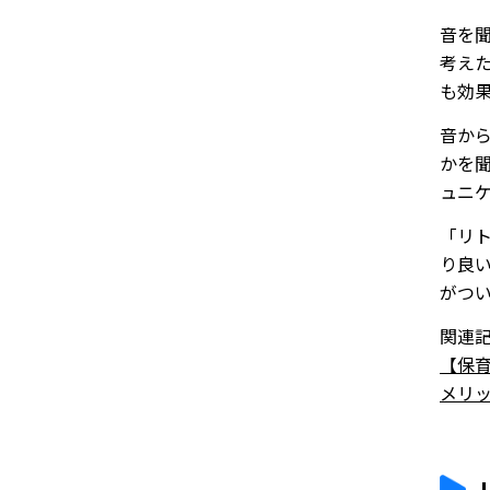
音を
考え
も効
音か
かを
ュニ
「リ
り良
がつ
関連
【保
メリ