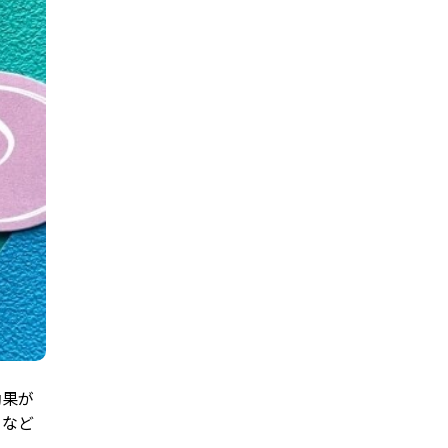
効果が
トなど
。