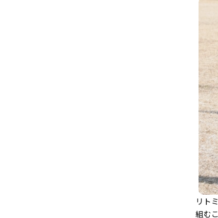
リト
組む