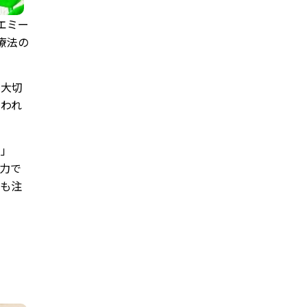
エミー
療法の
る大切
いわれ
え」
力で
でも注