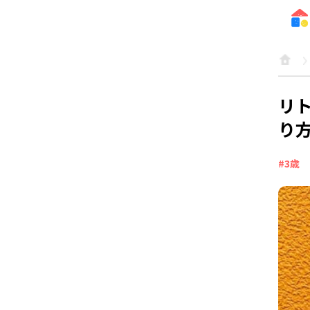
リ
り
#3歳