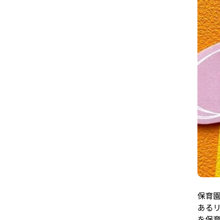
保育
ある
を保