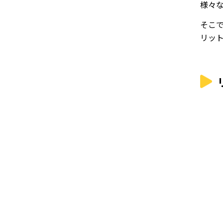
様々
そこ
リッ