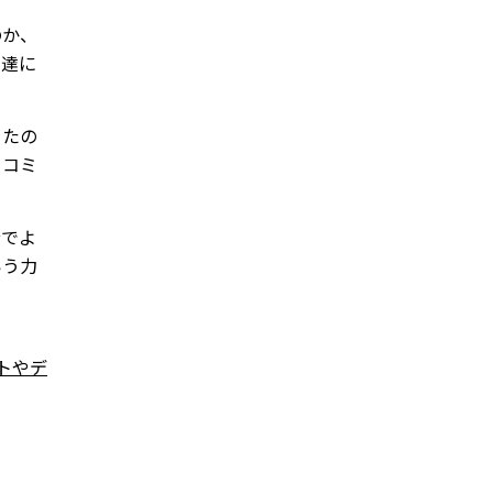
のか、
発達に
ったの
、コミ
分でよ
いう力
トやデ