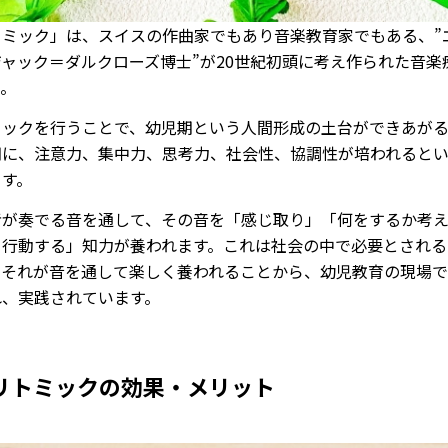
トミック」は、スイスの作曲家でもあり音楽教育家でもある、”
ャック＝ダルクローズ博士”が20世紀初頭に考え作られた音楽
つ。
ミックを行うことで、幼児期という人間形成の土台ができあが
期に、注意力、集中力、思考力、社会性、協調性が培われると
ます。
者が奏でる音を通して、その音を「感じ取り」「何をするか考
ら行動する」知力が養われます。これは社会の中で必要とされる
、それが音を通して楽しく養われることから、幼児教育の現場
れ、実践されています。
リトミックの効果・メリット