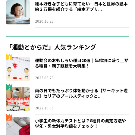
絵本好きな子どもに育てたい…日本と世界の絵本
約３万冊を紹介する「絵本アプリ...
2020.10.29
「運動とからだ」人気ランキング
1
運動会のおもしろい種目20選｜年齢別に盛り上が
る種目・親子競技を大特集！
2023.09.29
2
雨の日でもたっぷり体を動かせる【サーキット遊
び】セリアのプールスティックと...
2022.10.06
3
小学生の新体力テストとは？8種目の測定方法や
学年・男女別平均値をチェック！