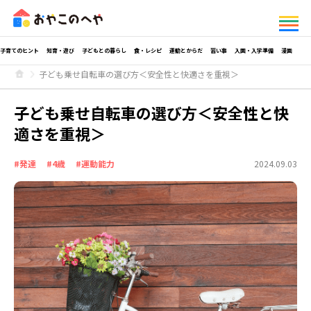
子育てのヒント
知育・遊び
子どもとの暮らし
食・レシピ
運動とからだ
習い事
入園・入学準備
漫画
子ども乗せ自転車の選び方＜安全性と快適さを重視＞
子ども乗せ自転車の選び方＜安全性と快
適さを重視＞
#発達
#4歳
#運動能力
2024.09.03