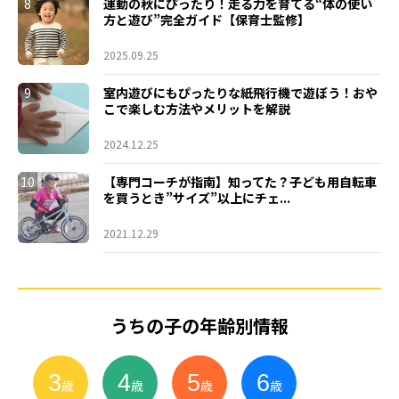
8
運動の秋にぴったり！走る力を育てる“体の使い
方と遊び”完全ガイド【保育士監修】
2025.09.25
9
室内遊びにもぴったりな紙飛行機で遊ぼう！おや
こで楽しむ方法やメリットを解説
2024.12.25
10
【専門コーチが指南】知ってた？子ども用自転車
を買うとき”サイズ”以上にチェ...
2021.12.29
うちの子の年齢別情報
3
4
5
6
小
学
生
歳
歳
歳
歳