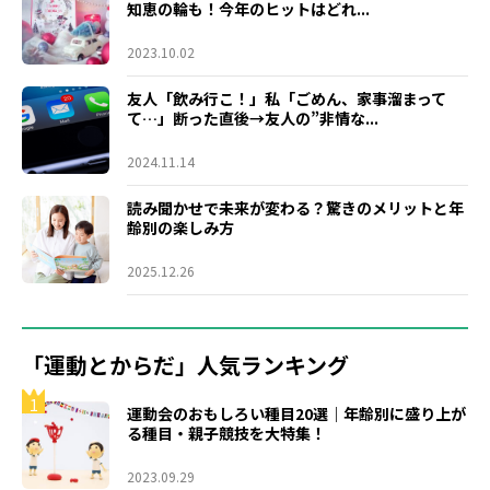
知恵の輪も！今年のヒットはどれ...
2023.10.02
友人「飲み行こ！」私「ごめん、家事溜まって
て…」断った直後→友人の”非情な...
2024.11.14
読み聞かせで未来が変わる？驚きのメリットと年
齢別の楽しみ方
2025.12.26
「運動とからだ」人気ランキング
1
運動会のおもしろい種目20選｜年齢別に盛り上が
る種目・親子競技を大特集！
2023.09.29