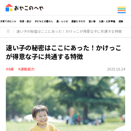
子育てのヒント
知育・遊び
子どもとの暮らし
食・レシピ
運動とからだ
習い事
入園・入学準備
漫画
速い子の秘密はここにあった！かけっこが得意な子に共通する特徴
速い子の秘密はここにあった！かけっこ
が得意な子に共通する特徴
#6歳
#運動能力
2025.10.24