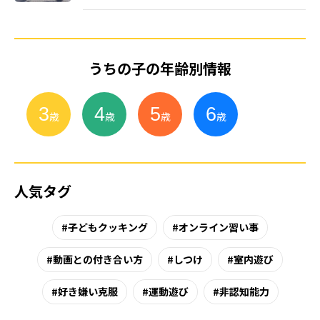
うちの子の年齢別情報
3
4
5
6
小
学
生
歳
歳
歳
歳
人気タグ
子どもクッキング
オンライン習い事
動画との付き合い方
しつけ
室内遊び
好き嫌い克服
運動遊び
非認知能力