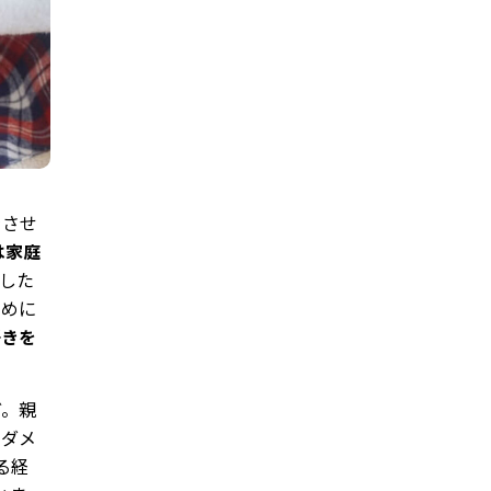
をさせ
は家庭
した
ために
好きを
ど。親
りダメ
る経