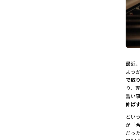
最近
よう
で取
り、
習い
伸ば
とい
が「
だっ