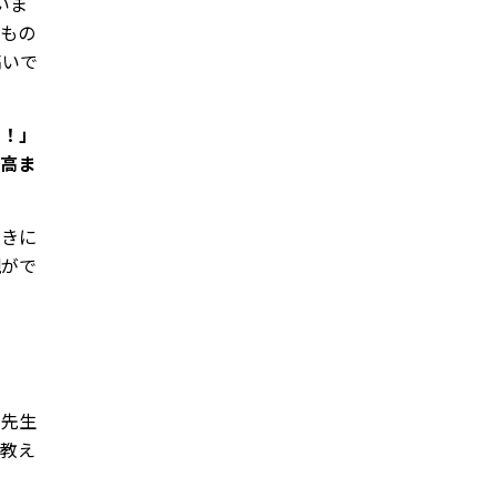
いま
もの
高いで
る！」
が高ま
好きに
親がで
の先生
が教え