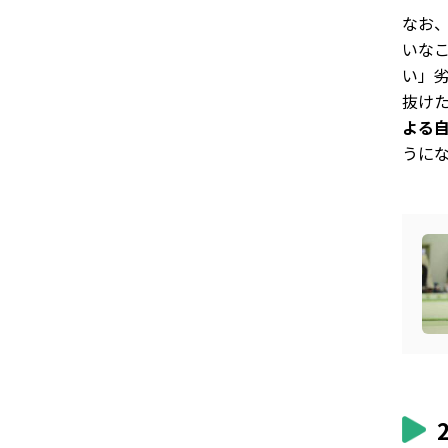
なお
いな
い」
抜け
よる
うに