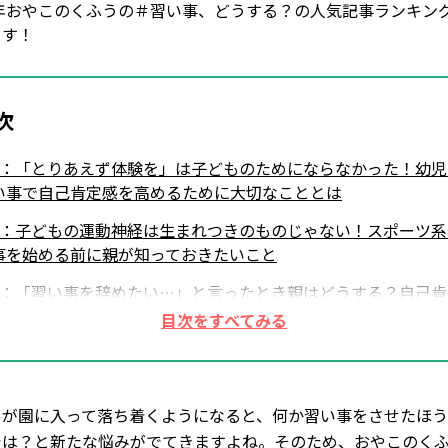
0年おやこのくふうの＃習い事、どうする？の人気記事ランキン
ます！
次
位：「とりあえず体験を」は子どものためにならなかった！幼児
い事で自己肯定感を高めるために大切なこととは
位：子どもの運動神経は生まれつきのものじゃない！スポーツ系
事を始める前に親が知っておきたいこと
位：「習い事を辞めたい…」と言ったとき親はどうする？自己肯
を損なわない"辞めさせ方"が肝心！
位：「運動が苦手なうちの子でも大丈夫？」いま人気の幼児のス
ツ系習い事で育める力は？
もが園に入って落ち着くようになると、何か習い事をさせたほう
位：柔軟性、瞬発力、バランス感覚、リズム感…「サッカースク
」ではいろいろなスポーツにつながる力が育まれる
では？と新たな悩みがでてきますよね。そのため、おやこのく