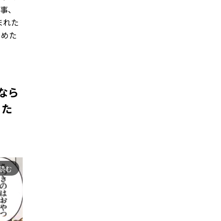
い事、
まれた
とめた
なら
るた
読む