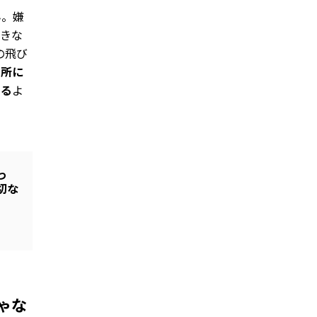
ん。嫌
できな
の飛び
長所に
める
よ
っ
切な
ゃな