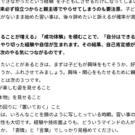
"できなかったという経験"を子どもにさせるだけになってしま
来必ず役立つからと親主導でやらせてしまうのも要注意
。子ど
気がないまま始めた習い事は、後々辞めたいと訴えるが確率が
きることが増える」「成功体験」を積むことで、「自分はでき
うやり切った経験や自信が生まれます。その結果、自己肯定感
、次のやる気につながるのです
。
せたいことがあるときは、まずは子どもが興味をもてそうか、
そうか、ふれさせてみましょう。興味・関心をもたせるために
ことは次の３つです。
が楽しむ姿を見せること
本物」を見せること
の回りに「置いておく」こと
期は、いろんなことを鏡のように写しとっている時期。習い事
相性も大切です。経験や技術面よりも、どういうマインドの人
るか、「表情」と「言葉」でしっかり見極めてください。