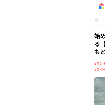
始
る
も
#ラン
#スポ