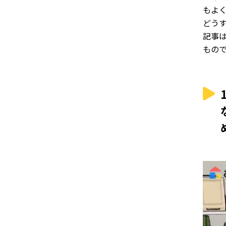
もよ
どうす
記事
もの