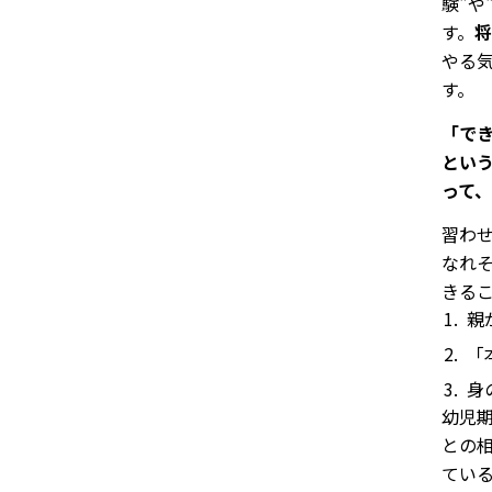
験"や
す。
将
やる
す。
「で
とい
って
習わ
なれ
きる
親
「
身
幼児
との
てい