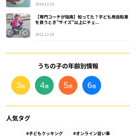
2024.12.25
10
【専門コーチが指南】知ってた？子ども用自転車
を買うとき”サイズ”以上にチェ...
2021.12.29
うちの子の年齢別情報
3
4
5
6
小
学
生
歳
歳
歳
歳
人気タグ
子どもクッキング
オンライン習い事