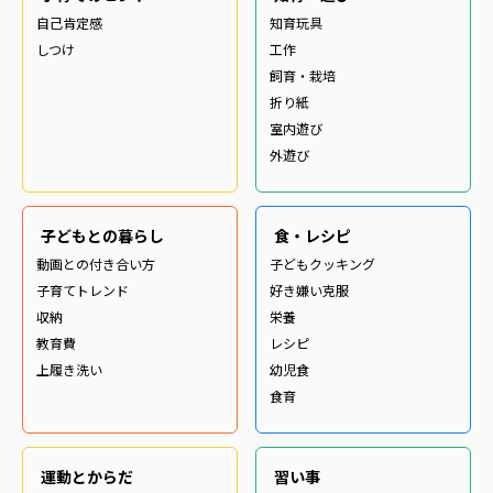
自己肯定感
知育玩具
しつけ
工作
飼育・栽培
折り紙
室内遊び
外遊び
子どもとの暮らし
食・レシピ
動画との付き合い方
子どもクッキング
子育てトレンド
好き嫌い克服
収納
栄養
教育費
レシピ
上履き洗い
幼児食
食育
運動とからだ
習い事