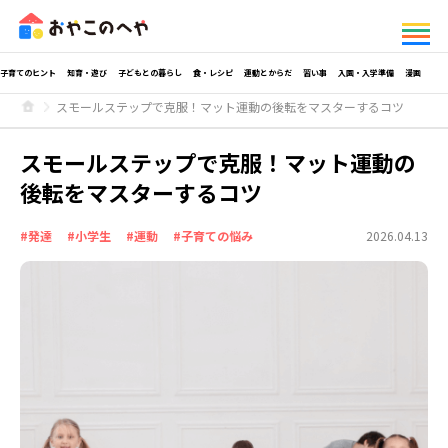
子育てのヒント
知育・遊び
子どもとの暮らし
食・レシピ
運動とからだ
習い事
入園・入学準備
漫画
スモールステップで克服！マット運動の後転をマスターするコツ
スモールステップで克服！マット運動の
後転をマスターするコツ
#発達
#小学生
#運動
#子育ての悩み
2026.04.13