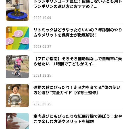
5
トランポリンコーチ直伝！後悔しない子ども用ト
ランポリンの選び方とおすすめ７...
2020.10.09
6
リトミックはどうやったらいいの？年齢別のやり
方やメリットを保育士が徹底解説！
2023.01.27
7
【プロが指南】そろそろ補助輪なしで自転車に乗
らせたい…1時間で子どもがスイ...
2021.12.25
8
運動の秋にぴったり！走る力を育てる“体の使い
方と遊び”完全ガイド【保育士監修】
2025.09.25
9
室内遊びにもぴったりな紙飛行機で遊ぼう！おや
こで楽しむ方法やメリットを解説