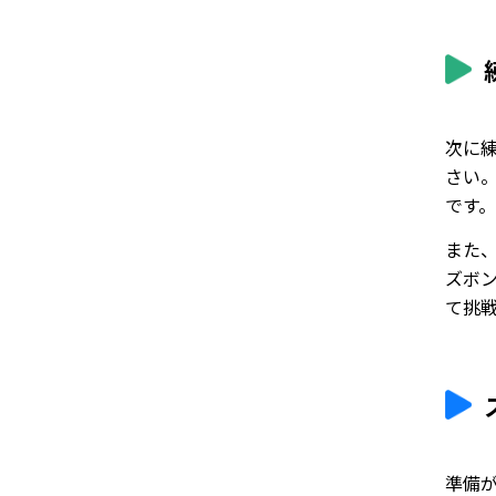
次に
さい
です。
また
ズボ
て挑
準備