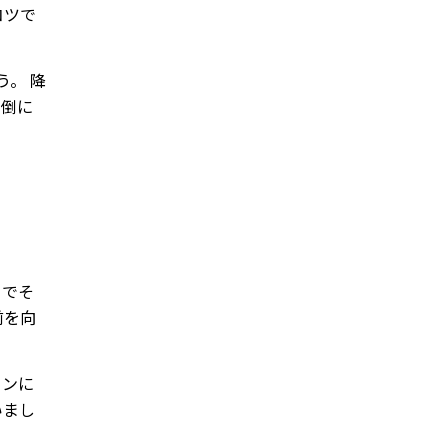
コツで
。 降
転倒に
さでそ
前を向
ョンに
いまし