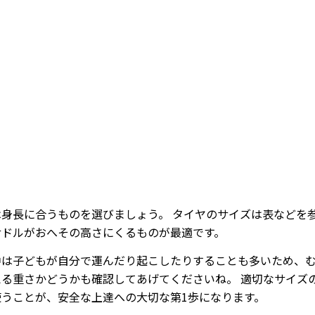
Loaded
:
53.57%
/
Mute
は身長に合うものを選びましょう。 タイヤのサイズは表などを
サドルがおへその高さにくるものが最適です。
中は子どもが自分で運んだり起こしたりすることも多いため、
える重さかどうかも確認してあげてくださいね。 適切なサイズ
使うことが、安全な上達への大切な第1歩になります。