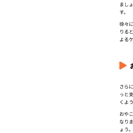
まし
す。
徐々
りる
よる
さら
っと
くよ
おや
なり
ょう