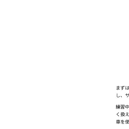
まず
し、
練習
く扱
車を