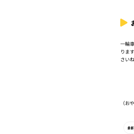
一輪
りま
さい
（お