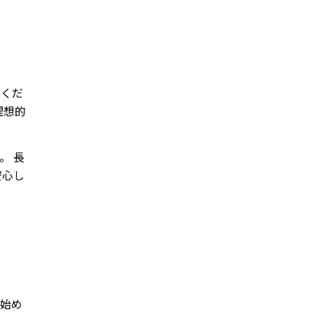
でくだ
理想的
。 長
安心し
ら始め