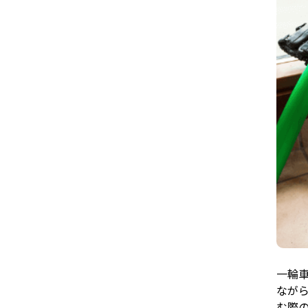
一輪
なが
む際