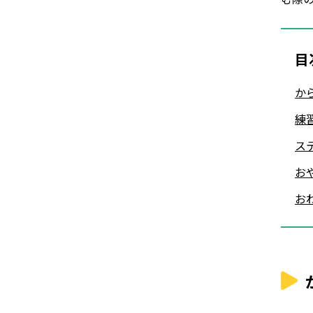
目
か
練
ス
お
お