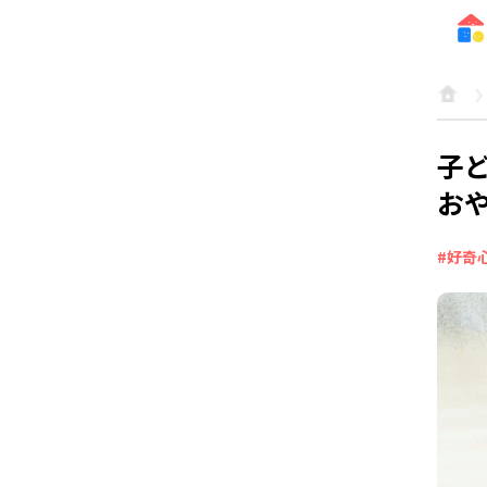
子
お
#好奇