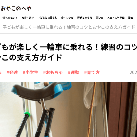
子育てのヒント
知育・遊び
子どもとの暮らし
食・レシピ
運動とからだ
習い事
入園・入学準備
漫画
子どもが楽しく一輪車に乗れる！練習のコツとおやこの支え方ガイド
どもが楽しく一輪車に乗れる！練習のコ
やこの支え方ガイド
202
心
#発達
#小学生
#おもちゃ
#運動
#育て方