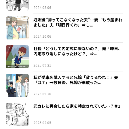
2024.08.06
6
妊娠後”帰ってこなくなった夫”…妻「もう産まれ
ました」夫「明日行くわ」⇒し...
2024.10.06
7
社長「どうして内定式に来ないの？」俺「昨日、
内定取り消しになったけど？」⇒...
2025.09.21
8
私が愛車を購入すると兄嫁「貸りるわね！」夫
「は？」→数日後、兄嫁が事故った...
2025.09.28
9
元カレに再会したら家を特定されていた…？＃1
2025.02.05