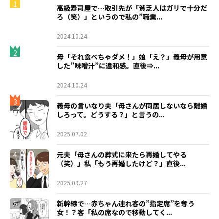
1
高級寿司屋で…取引先が「貧乏人はガリで十分だ
ろ（笑）」というので私の”職業...
2024.10.24
2
母「それ食べちゃダメ！」娘「え？」義母が用意
した”味噌汁”に違和感。直後⇒...
2024.10.24
3
義母の言いなり夫「母さんが同居しないなら離婚
しろって。どうする？」と言うの...
2025.07.02
4
元夫「母さんの葬式に来たら再婚してやる
（笑）」私「もう再婚したけど？」直後...
2025.09.27
5
新幹線で…赤ちゃん連れ客の”指定席”を奪う
女！？客「私の席なので移動してく...