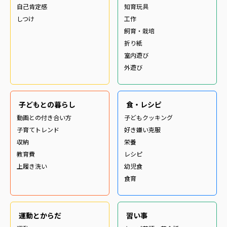
自己肯定感
知育玩具
しつけ
工作
飼育・栽培
折り紙
室内遊び
外遊び
子どもとの暮らし
食・レシピ
動画との付き合い方
子どもクッキング
子育てトレンド
好き嫌い克服
収納
栄養
教育費
レシピ
上履き洗い
幼児食
食育
運動とからだ
習い事