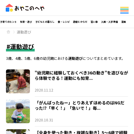
子育てのヒント
知育・遊び
子どもとの暮らし
食・レシピ
運動とからだ
習い事
入園・入学準備
漫画
運動遊び
運動遊び
3歳、4歳、5歳、6歳の幼児期における
運動遊び
についてまとめています。
"幼児期に経験しておくべき36の動き"を遊びなが
ら体験できる！運動にも知育...
2020.11.12
「がんばったねー」とりあえずほめるのはNGだ
った⁉「早く！」「急いで！」毎...
2020.10.31
【全身を使った動き・複雑な動き】5～6歳で経験