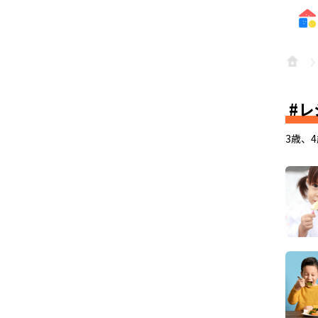
レ
3歳、