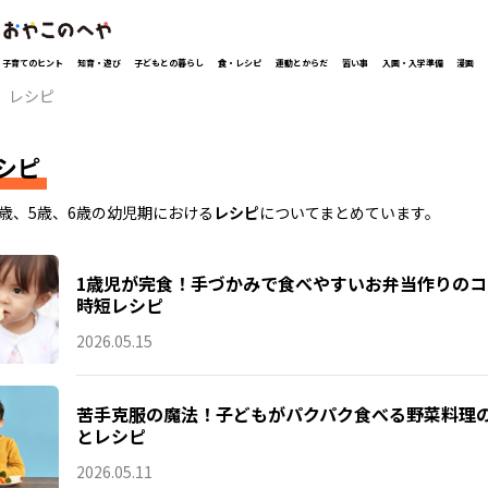
子育てのヒント
知育・遊び
子どもとの暮らし
食・レシピ
運動とからだ
習い事
入園・入学準備
漫画
レシピ
シピ
4歳、5歳、6歳の幼児期における
レシピ
についてまとめています。
1歳児が完食！手づかみで食べやすいお弁当作りのコ
時短レシピ
2026.05.15
苦手克服の魔法！子どもがパクパク食べる野菜料理
とレシピ
2026.05.11