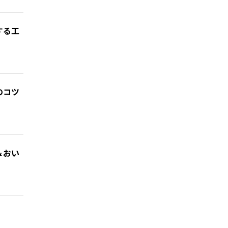
する工
のコツ
＆おい