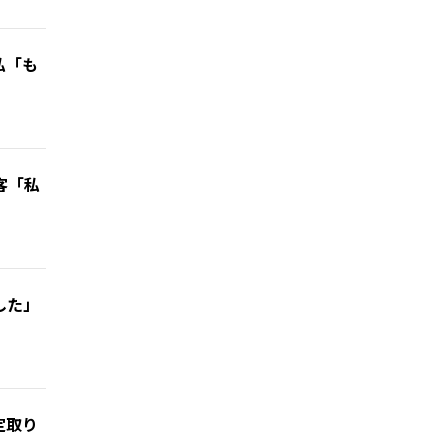
私「も
客「私
した」
定取り