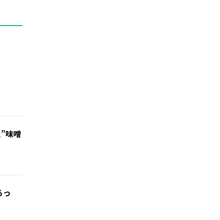
”味噌
ろっ