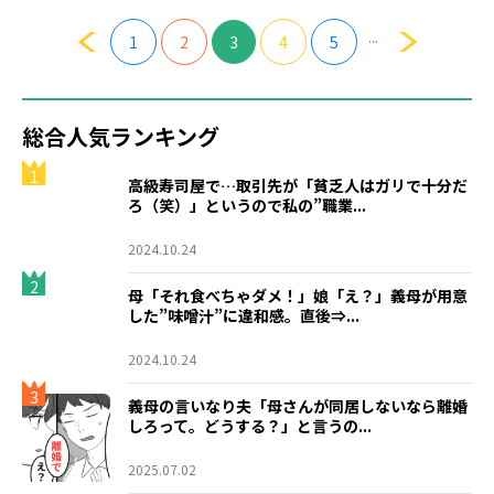
...
1
2
3
4
5
総合人気ランキング
1
高級寿司屋で…取引先が「貧乏人はガリで十分だ
ろ（笑）」というので私の”職業...
2024.10.24
2
母「それ食べちゃダメ！」娘「え？」義母が用意
した”味噌汁”に違和感。直後⇒...
2024.10.24
3
義母の言いなり夫「母さんが同居しないなら離婚
しろって。どうする？」と言うの...
2025.07.02