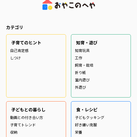
カテゴリ
子育てのヒント
知育・遊び
自己肯定感
知育玩具
しつけ
工作
飼育・栽培
折り紙
室内遊び
外遊び
子どもとの暮らし
食・レシピ
動画との付き合い方
子どもクッキング
子育てトレンド
好き嫌い克服
収納
栄養