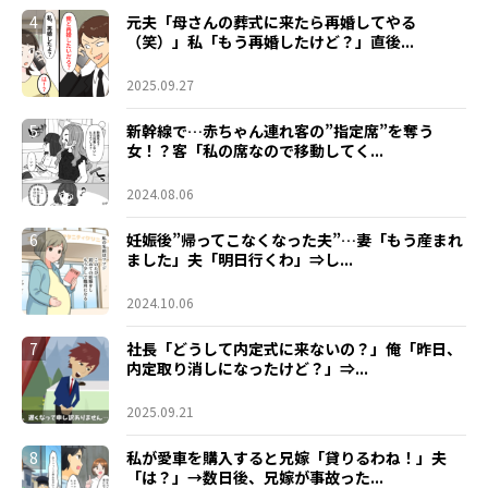
4
元夫「母さんの葬式に来たら再婚してやる
（笑）」私「もう再婚したけど？」直後...
2025.09.27
5
新幹線で…赤ちゃん連れ客の”指定席”を奪う
女！？客「私の席なので移動してく...
2024.08.06
6
妊娠後”帰ってこなくなった夫”…妻「もう産まれ
ました」夫「明日行くわ」⇒し...
2024.10.06
7
社長「どうして内定式に来ないの？」俺「昨日、
内定取り消しになったけど？」⇒...
2025.09.21
8
私が愛車を購入すると兄嫁「貸りるわね！」夫
「は？」→数日後、兄嫁が事故った...