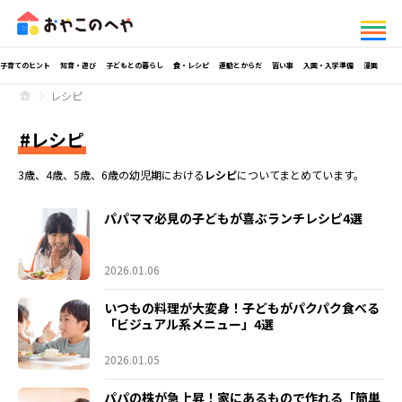
子育てのヒント
知育・遊び
子どもとの暮らし
食・レシピ
運動とからだ
習い事
入園・入学準備
漫画
レシピ
レシピ
3歳、4歳、5歳、6歳の幼児期における
レシピ
についてまとめています。
パパママ必見の子どもが喜ぶランチレシピ4選
2026.01.06
いつもの料理が大変身！子どもがパクパク食べる
「ビジュアル系メニュー」4選
2026.01.05
パパの株が急上昇！家にあるもので作れる「簡単