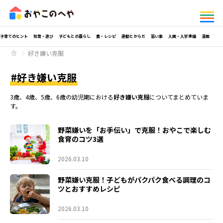
子育てのヒント
知育・遊び
子どもとの暮らし
食・レシピ
運動とからだ
習い事
入園・入学準備
漫画
好き嫌い克服
好き嫌い克服
3歳、4歳、5歳、6歳の幼児期における
好き嫌い克服
についてまとめていま
す。
野菜嫌いを「お手伝い」で克服！おやこで楽しむ
食育のコツ3選
2026.03.10
野菜嫌い克服！子どもがパクパク食べる調理のコ
ツとおすすめレシピ
2026.03.10