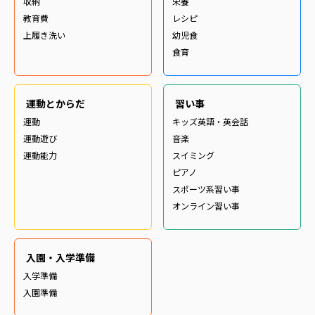
収納
栄養
教育費
レシピ
上履き洗い
幼児食
食育
運動とからだ
習い事
運動
キッズ英語・英会話
運動遊び
音楽
運動能力
スイミング
ピアノ
スポーツ系習い事
オンライン習い事
入園・入学準備
入学準備
入園準備