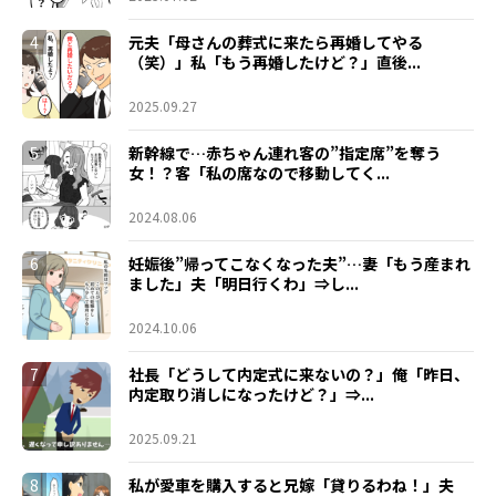
4
元夫「母さんの葬式に来たら再婚してやる
（笑）」私「もう再婚したけど？」直後...
2025.09.27
5
新幹線で…赤ちゃん連れ客の”指定席”を奪う
女！？客「私の席なので移動してく...
2024.08.06
6
妊娠後”帰ってこなくなった夫”…妻「もう産まれ
ました」夫「明日行くわ」⇒し...
2024.10.06
7
社長「どうして内定式に来ないの？」俺「昨日、
内定取り消しになったけど？」⇒...
2025.09.21
8
私が愛車を購入すると兄嫁「貸りるわね！」夫